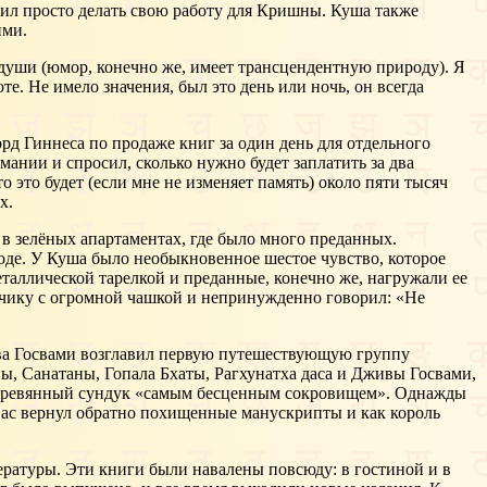
юбил просто делать свою работу для Кришны. Куша также
ими.
 души (юмор, конечно же, имеет трансцендентную природу). Я
те. Не имело значения, был это день или ночь, он всегда
орд Гиннеса по продаже книг за один день для отдельного
мании и спросил, сколько нужно будет заплатить за два
 это будет (если мне не изменяет память) около пяти тысяч
х.
 в зелёных апартаментах, где было много преданных.
роде. У Куша было необыкновенное шестое чувство, которое
металлической тарелкой и преданные, конечно же, нагружали ее
датчику с огромной чашкой и непринужденно говорил: «Не
жива Госвами возглавил первую путешествующую группу
, Санатаны, Гопала Бхаты, Рагхунатха даса и Дживы Госвами,
 деревянный сундук «самым бесценным сокровищем». Однажды
вас вернул обратно похищенные манускрипты и как король
ратуры. Эти книги были навалены повсюду: в гостиной и в