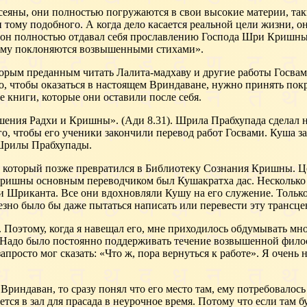
сеяны, они полностью погружаются в свои высокие материи, так
ому подобного. А когда дело касается реальной цели жизни, он
, он полностью отдавал себя прославлению Господа Шри Кришны
кому поклоняются возвышенными стихами».
рым преданным читать Лалита-мадхаву и другие работы Госвами 
ого, чтобы оказаться в настоящем Вриндаване, нужно принять по
е книги, которые они оставили после себя.
ения Радхи и Кришны». (Ади 8.31). Шрила Прабхупада сделал н
го, чтобы его ученики закончили перевод работ Госвами. Куша з
 Шрилы Прабхупады.
, который позже превратился в Библиотеку Сознания Кришны. 
ришны основным переводчиком был Кушакратха дас. Несколько ч
и Шриканта. Все они вдохновляли Кушу на его служение. Толь
зно было бы даже пытаться написать или перевести эту трансце
е. Поэтому, когда я навещал его, мне приходилось обдумывать 
е. Надо было постоянно поддерживать течение возвышенной фило
апросто мог сказать: «Что ж, пора вернуться к работе». Я очень
Вриндаван, то сразу понял что его место там, ему потребовалось
ся в зал для прасада в неурочное время. Потому что если там бу