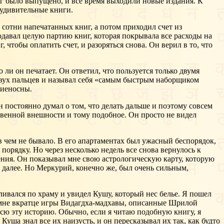
г было выпущено, и все время выходили новые издания. К
ь удивительные книги.
 сотни напечатанных книг, а потом приходил счет из
родавал целую партию книг, которая покрывала все расходы на
, чтобы оплатить счет, и разоряться снова. Он верил в то, что
ли он печатает. Он ответил, что пользуется только двумя
 двух пальцев и называл себя «самым быстрым наборщиком
ниеносны.
постоянно думал о том, что делать дальше и поэтому совсем
бственной внешности и тому подобное. Он просто не видел
в чем не бывало. В его апартаментах был ужасный беспорядок,
порядку. Но через несколько недель все снова вернулось к
жения. Он показывал мне свою астрологическую карту, которую
к далее. Но Меркурий, конечно же, был очень сильным,
ливался по храму и увидел Кушу, который нес белье. Я пошел
ь мне вкратце игры Видагдха-мадхавы, описанные Шрилой
сю эту историю. Обычно, если я читаю подобную книгу, я
ша знал все их наизусть, и он пересказывал их так, как будто