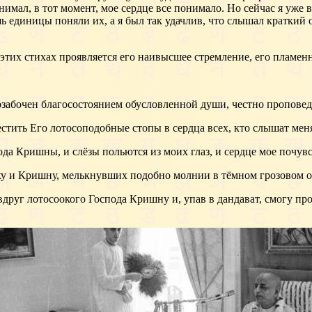
нимал, в тот момент, мое сердце все понимало. Но сейчас я уже в
ь единицы поняли их, а я был так удачлив, что слышал краткий 
этих стихах проявляется его наивысшее стремление, его пламен
ь озабочен благосостоянием обусловленной души, честно пропов
естить Его лотосоподобные стопы в сердца всех, кто слышат мен
ода Кришны, и слёзы польются из моих глаз, и сердце мое почув
ху и Кришну, мелькнувших подобно молнии в тёмном грозовом о
 вдруг лотосоокого Господа Кришну и, упав в дандават, смогу п