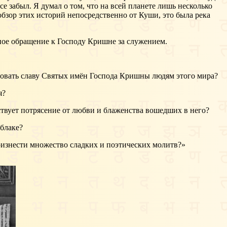
се забыл. Я думал о том, что на всей планете лишь несколько
обзор этих историй непосредственно от Куши, это была река
ное обращение к Господу Кришне за служением.
едовать славу Святых имён Господа Кришны людям этого мира?
я?
ствует потрясение от любви и блаженства вошедших в него?
блаке?
роизнести множество сладких и поэтических молитв?»