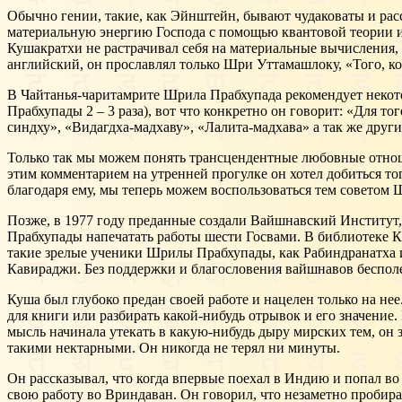
Обычно гении, такие, как Эйнштейн, бывают чудаковаты и рас
материальную энергию Господа с помощью квантовой теории и т
Кушакратхи не растрачивал себя на материальные вычисления
английский, он прославлял только Шри Уттамашлоку, «Того, 
В Чайтанья-чаритамрите Шрила Прабхупада рекомендует некото
Прабхупады 2 – 3 раза), вот что конкретно он говорит: «Для т
синдху», «Видагдха-мадхаву», «Лалита-мадхава» а так же други
Только так мы можем понять трансцендентные любовные отнош
этим комментарием на утренней прогулке он хотел добиться то
благодаря ему, мы теперь можем воспользоваться тем советом
Позже, в 1977 году преданные создали Вайшнавский Институт
Прабхупады напечатать работы шести Госвами. В библиотеке К
такие зрелые ученики Шрилы Прабхупады, как Рабиндранатха 
Кавираджи. Без поддержки и благословения вайшнавов бесполе
Куша был глубоко предан своей работе и нацелен только на не
для книги или разбирать какой-нибудь отрывок и его значени
мысль начинала утекать в какую-нибудь дыру мирских тем, он з
такими нектарными. Он никогда не терял ни минуты.
Он рассказывал, что когда впервые поехал в Индию и попал во 
свою работу во Вриндаван. Он говорил, что незаметно пробирает