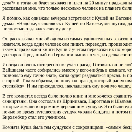
дела?» и тогда он будет захвачен в плен на 20 минут праджалп
рассказывал мне, что только несколько человек на планете был
Я помню, как однажды вечером встретился с Кушей на Ватсеке,
думал: «Надо же, я слоняюсь с Кушей по Ватсеке, мы шутим, да
полностью отдавался своему делу.
Он рассказывал мне об одном из самых удивительных заказов на
издателя, когда один человек сам пишет, переводит, производит
экземпляра каждой книги Куши с учетом перевозки их по морю в
долларов. Преданный из Германии выписал чек, и сделка состо
Иногда он очень интересно получал прасад. Готовить он не лю
Вайшнавы часто собирались вместе у кого-нибудь в комнате, ч
позволяло ему точно знать, когда будет раздаваться прасад. В
с горкой. Таким образом, он получал прасад, который растягив
стесняйся». И им приходилось накладывать ему полную чашку, 
В его комнатах всегда было полно книг, и мне хочется сравн
санкиртаны. Она состояла из Шриниваса, Нароттама и Шьяман
которые лежали в огромном деревянном сундуке. Это были е
ночью во время путешествия сундук украли бандиты и потом п
Бирхамбхир стал его учеником.
Комната Куша была тем сундуком с сокровищами, «самым бесц