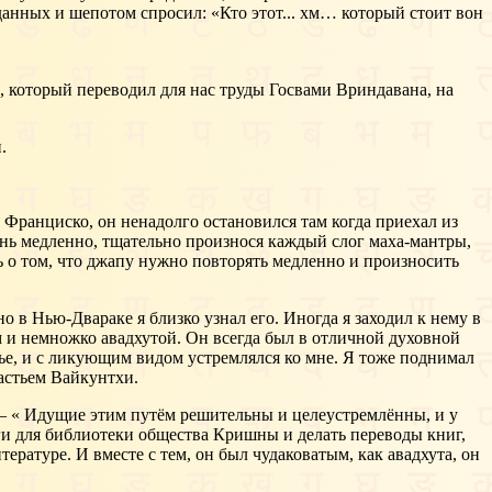
данных и шепотом спросил: «Кто этот... хм… который стоит вон
оторый переводил для нас труды Госвами Вриндавана, на
.
Франциско, он ненадолго остановился там когда приехал из
нь медленно, тщательно произнося каждый слог маха-мантры,
ь о том, что джапу нужно повторять медленно и произносить
но в Нью-Двараке я близко узнал его. Иногда я заходил к нему в
м и немножко авадхутой. Он всегда был в отличной духовной
нье, и с ликующим видом устремлялся ко мне. Я тоже поднимал
астьем Вайкунтхи.
 — « Идущие этим путём решительны и целеустремлённы, и у
иги для библиотеки общества Кришны и делать переводы книг,
ратуре. И вместе с тем, он был чудаковатым, как авадхута, он