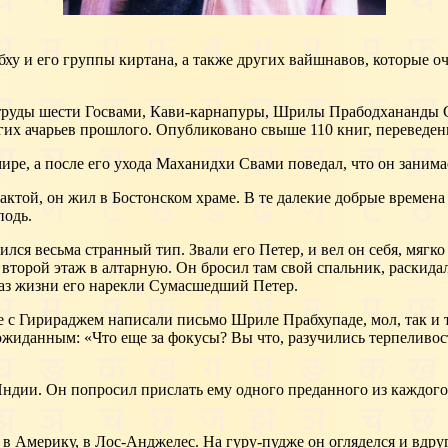
ху и его группы киртана, а также других вайшнавов, которые оч
 труды шести Госвами, Кави-карнапуры, Шрилы Прабодхананды
х ачарьев прошлого. Опубликовано свыше 110 книг, переведен
ре, а после его ухода Маханидхи Свами поведал, что он заним
актой, он жил в Бостонском храме. В те далекие добрые времен
подь.
лся весьма странный тип. Звали его Петер, и вел он себя, мягко
 второй этаж в алтарную. Он бросил там свой спальник, раскида
раз жизни его нарекли Сумасшедший Петер.
е с Гирираджем написали письмо Шриле Прабхупаде, мол, так и
жиданным: «Что еще за фокусы? Вы что, разучились терпеливос
дии. Он попросил прислать ему одного преданного из каждого 
 Америку, в Лос-Анджелес. На гуру-пудже он огляделся и вдруг 