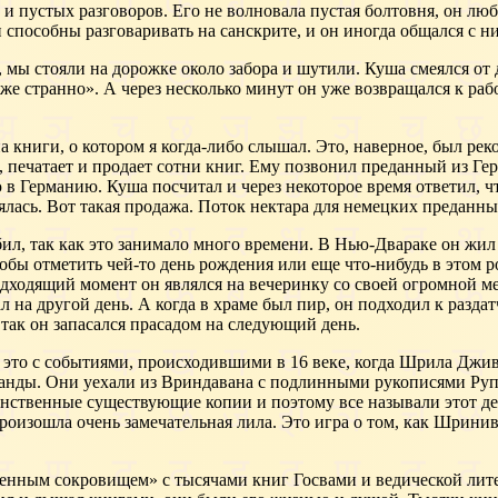
ы и пустых разговоров. Его не волновала пустая болтовня, он л
и способны разговаривать на санскрите, и он иногда общался с н
 мы стояли на дорожке около забора и шутили. Куша смеялся от
же странно». А через несколько минут он уже возвращался к рабо
 книги, о котором я когда-либо слышал. Это, наверное, был рек
, печатает и продает сотни книг. Ему позвонил преданный из Гер
 Германию. Куша посчитал и через некоторое время ответил, что
ялась. Вот такая продажа. Поток нектара для немецких преданны
бил, так как это занимало много времени. В Нью-Двараке он жил
тобы отметить чей-то день рождения или еще что-нибудь в этом 
 подходящий момент он являлся на вечеринку со своей огромной 
ал на другой день. А когда в храме был пир, он подходил к раз
так он запасался прасадом на следующий день.
ить это с событиями, происходившими в 16 веке, когда Шрила Д
анды. Они уехали из Вриндавана с подлинными рукописями Рупы
динственные существующие копии и поэтому все называли этот
роизошла очень замечательная лила. Это игра о том, как Шрини
енным сокровищем» с тысячами книг Госвами и ведической лите