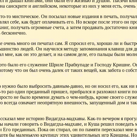
жил и дышал книгами, они были его жизнью и душой. Тысячи кни
на санскрите и английском, некоторые из них у меня есть, очен
то-то мистическое. Он посылал новые издания в печать, получал
лял себе, как будет оплачивать его. Но вскоре после этого он п
ниг, получать огромные счета, а затем продавать достаточно книг
 бесконечно.
очень много он печатал сам. Я спросил его, хорошо ли и быстро 
большинство людей. Он научился методу запоминания клавиш для
л мне, как он это делает, и на самом деле, его пальцы были мол
 это было его служение Шриле Прабхупаде и Господу Кришне. Он 
 потому что он был очень далек от таких вещей, как забота о со
о нужно было выбросить давным-давно, но он носил его, как ни 
-то раз один преданный пришел, прибрался и разложил книги по 
 просто не было времени думать о чем-нибудь, кроме своего слу
Это всегда означает неопрятную внешность, запущенный дом и та
ссказал мне историю Видагдха-мадхавы. Как-то вечером я прогу
 Мы начали говорить о Видагдха-мадхаве, и Куша решил поведат
Его преданных. Пока он стирал, он по памяти пересказал мне в
 хотя бы маленькую крупицу этих удивительных игр Кришны. Но Ку