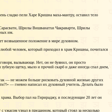
ень сладко пели Харе Кришна маха-мантру, оставил тело
 Сарасвати, Шрилы Вишванатхи Чакраварти, Шрилы
ных им.
ает возвышенное положение в мире духовном.
а любой человек, который приходил в храм Кришны, почитался
 говоря, вызывающе. Нет, он не буянил, он просто
л зубную щетку, мыло и прочий скарб и даже иногда спал днем,
 так — не можем больше рисковать духовной жизнью других
ти?!» — гневно написал их духовный учитель. Делать было
храма. Выбор пал на Гирираджу, и последующие 20 лет он
с ужасом узнал в преданном, который стоял за несколько