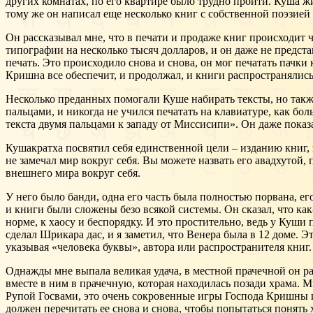
других комнатах, по его квартире было трудно пройти. Куша 
тому же он написал еще несколько книг с собственной поэзией 
Он рассказывал мне, что в печати и продаже книг происходит ч
типографии на несколько тысяч долларов, и он даже не представ
печать. Это происходило снова и снова, он мог печатать пачки к
Кришна все обеспечит, и продолжал, и книги распространялись
Несколько преданных помогали Куше набирать тексты, но также 
пальцами, и никогда не учился печатать на клавиатуре, как 
текста двумя пальцами к западу от Миссисипи». Он даже показа
Кушакратха посвятил себя единственной цели – изданию книг,
не замечал мир вокруг себя. Вы можете назвать его авадхутой,
внешнего мира вокруг себя.
У него было банди, одна его часть была полностью порвана, ег
и книги были сложены безо всякой системы. Он сказал, что как
норме, к хаосу и беспорядку. И это простительно, ведь у Куши
сделал Шрикара дас, и я заметил, что Венера была в 12 доме. 
указывая «человека буквы», автора или распространителя книг.
Однажды мне выпала великая удача, в местной прачечной он ра
вместе в ним в прачечную, которая находилась позади храма.
Рупой Госвами, это очень сокровенные игры Господа Кришны и 
должен перечитать ее снова и снова, чтобы попытаться понять