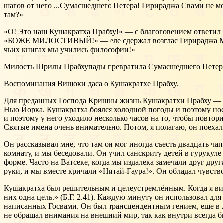
шагов от него ...Сумасшедшего Петера! Гирираджа Свами не мо
там?»
«О! Это наш Кушакратха Прабху!» — с благоговением ответил
«БОЖЕ МИЛОСТИВЫЙ!» — еле сдержал возглас Гирираджа Махар
чьих книгах мы учились философии!»
Милость Шрилы Прабхупады превратила Сумасшедшего Петера 
Воспоминания Вишоки даса о Кушакратхе Прабху.
Для преданных Господа Кришны жизнь Кушакратхи Прабху — это
Нью Йорка. Кушакратха боялся холодной погоды и поэтому нос
и поэтому у него уходило несколько часов на то, чтобы повто
Святые имена очень внимательно. Потом, я полагаю, он поехал
Он рассказывал мне, что там он мог иногда съесть двадцать чап
комнату, и мы беседовали. Он учил санскриту детей в гуруку
форме. Часто на Ватсеке, когда мы издалека замечали друг др
руки, и мы вместе кричали «Нитай-Гаура!». Он обладал чувств
Кушакратха был решительным и целеустремлённым. Когда я вид
них одна цель.» (Б.Г. 2.41). Каждую минуту он использовал д
написанных Госвами. Он был трансцендентным гением, еще в де
не обращал внимания на внешний мир, так как внутри всегда 