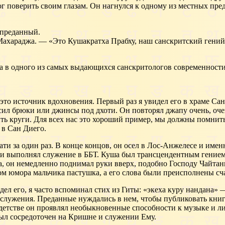
г поверить своим глазам. Он нагнулся к одному из местных пре
 преданный.
аджа. — «Это Кушакратха Прабху, наш санскритский гений, к
в одного из самых выдающихся санскритологов современности
 источник вдохновения. Первый раз я увидел его в храме Сан 
ил брюки или джинсы под дхоти. Он повторял джапу очень, оче
рить круги. Для всех нас это хороший пример, мы должны помнит
 в Сан Диего.
ати за один раз. В конце концов, он осел в Лос-Анжелесе и имен
ле и выполнял служение в ББТ. Куша был трансцендентным гение
уга, он немедленно поднимал руки вверх, подобно Господу Чайта
ом юмора мальчика пастушка, а его слова были преисполнены сч
ел его, я часто вспоминал стих из Гиты: «экеха куру нандана»
ля служения. Преданные нуждались в нем, чтобы публиковать кн
тстве он проявлял необыкновенные способности к музыке и лите
был сосредоточен на Кришне и служении Ему.