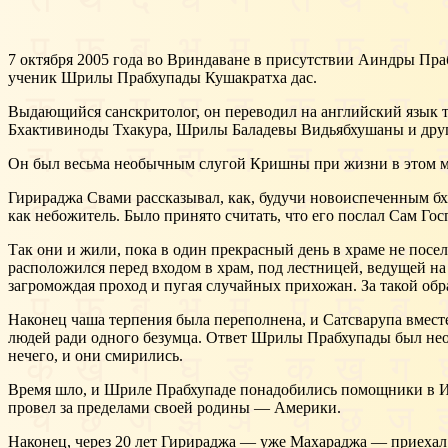
7 октября 2005 года во Вриндаване в присутствии Аиндры Праб
ученик Шрилы Прабхупады Кушакратха дас.
Выдающийся санскритолог, он переводил на английский язык
Бхактивиноды Тхакура, Шрилы Баладевы Видьябхушаны и други
Он был весьма необычным слугой Кришны при жизни в этом ми
Гирираджа Свами рассказывал, как, будучи новоиспеченным бх
как небожитель. Было принято считать, что его послал Сам Гос
Так они и жили, пока в один прекрасный день в храме не посели
расположился перед входом в храм, под лестницей, ведущей на
загромождая проход и пугая случайных прихожан. За такой об
Наконец чаша терпения была переполнена, и Сатсварупа вмест
людей ради одного безумца. Ответ Шрилы Прабхупады был нео
нечего, и они смирились.
Время шло, и Шриле Прабхупаде понадобились помощники в Ин
провел за пределами своей родины — Америки.
Наконец, через 20 лет Гирираджа — уже Махараджа — приехал в