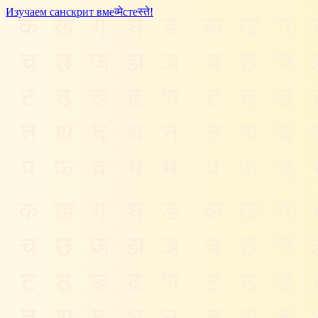
Изучаем санскрит
вме
व्मे
сте
स्ते
!