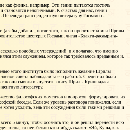
ие как физика, например. Эти гении пытаются постичь
и становятся нелогичными. К счастью для нас, гений
. Переводя трансцендентную литературу Госвами на
(а я бы добавил, после того, как он прочитает книги Шрилы
кровительство шестерых Госвами, читая «Бхакти-расамрита-
есколько подобных утверждений, и я полагаю, что именно
анялся этим служением, которое так требовалось преданным и,
Целью этого института было исполнить желание Шрилы
ленов совета наблюдали за его работой. Среди них были
ко так они смогли выпустить книгу Шрилы Кришнадаса
ндентную литературу.
множество философских моментов и вопросов, формулировать их
софской беседы. Если же уровень разговора понижался, если
 не хотел уходить, ведь эти обсуждения были такими редкими и
 всего 5 минут, чтобы осознать это, и он решил перенести всю
дет толпа, то неизбежно кто-нибудь скажет: «Эй, Куша, как