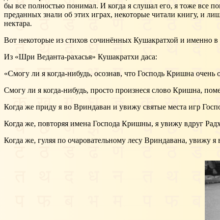
бы все полностью понимал. И когда я слушал его, я тоже все по
преданных знали об этих играх, некоторые читали книгу, и лиш
нектара.
Вот некоторые из стихов сочинённых Кушакратхой и именно в 
Из «Шри Веданта-рахасья» Кушакратхи даса:
«Смогу ли я когда-нибудь, осознав, что Господь Кришна очен
Смогу ли я когда-нибудь, просто произнеся слово Кришна, пом
Когда же приду я во Вриндаван и увижу святые места игр Госп
Когда же, повторяя имена Господа Кришны, я увижу вдруг Рад
Когда же, гуляя по очаровательному лесу Вриндавана, увижу я